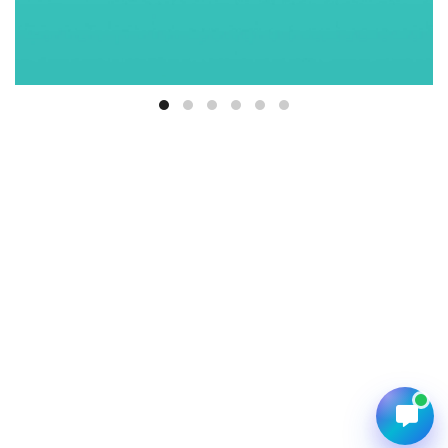
Ответим быстро — выберите
удобный канал
Телефон
+998 95 158 55 55
Telegram
@serverstore_uz
WhatsApp
+998 95 158 55 55
Email
info@serverstore.uz