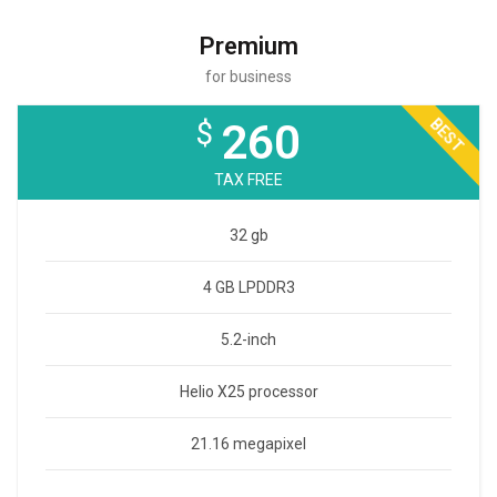
Premium
for business
BEST
$
260
TAX FREE
32 gb
4 GB LPDDR3
5.2-inch
Helio X25 processor
21.16 megapixel