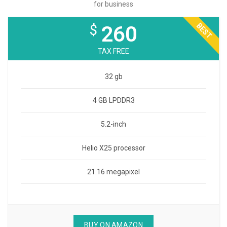
for business
BEST
$
260
TAX FREE
32 gb
4 GB LPDDR3
5.2-inch
Helio X25 processor
21.16 megapixel
BUY ON AMAZON