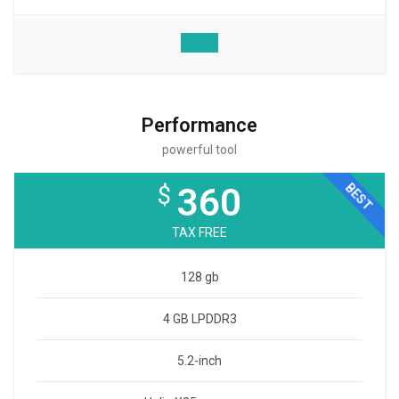
Performance
powerful tool
BEST
$
360
TAX FREE
128 gb
4 GB LPDDR3
5.2-inch