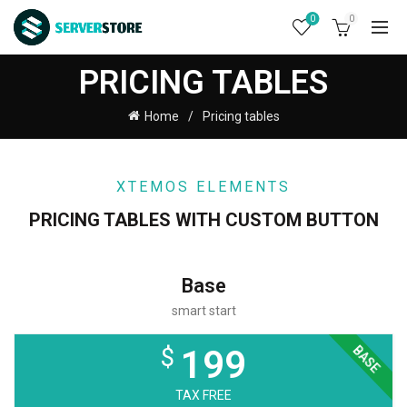
0
0
PRICING TABLES
Home
Pricing tables
XTEMOS ELEMENTS
PRICING TABLES WITH CUSTOM BUTTON
Base
smart start
BASE
$
199
TAX FREE