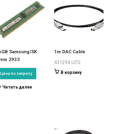
6GB Samsung/SK
1m DAC Cable
ynix 2933
431294
UZS
В корзину
Цена по запросу
Читать далее