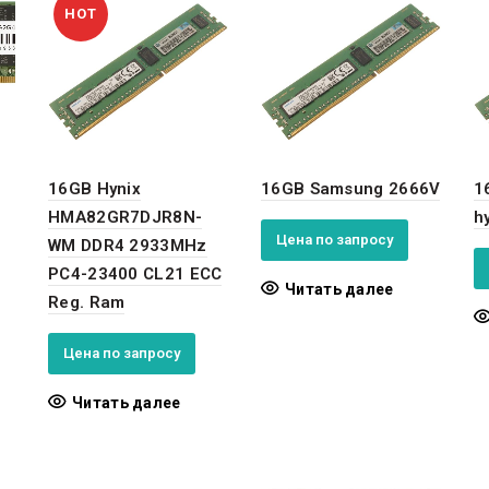
HOT
16GB Hynix
16GB Samsung 2666V
1
HMA82GR7DJR8N-
h
Цена по запросу
WM DDR4 2933MHz
PC4-23400 CL21 ECC
Читать далее
Reg. Ram
Цена по запросу
Читать далее