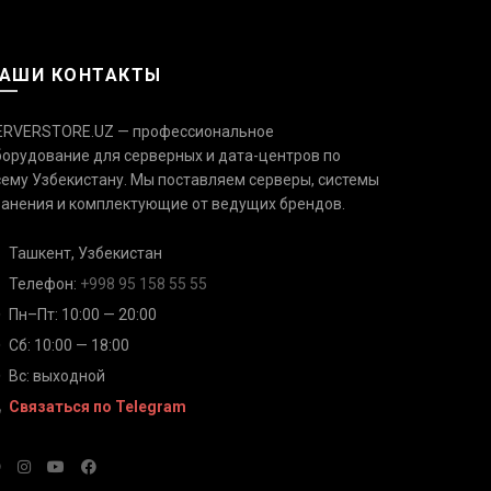
АШИ КОНТАКТЫ
ERVERSTORE.UZ — профессиональное
борудование для серверных и дата-центров по
сему Узбекистану. Мы поставляем серверы, системы
Связаться с нами
Ответим быстро — выберите
ранения и комплектующие от ведущих брендов.
удобный канал
Ташкент, Узбекистан
Телефон
Телефон:
+998 95 158 55 55
+998 95 158 55 55
Пн–Пт: 10:00 — 20:00
Сб: 10:00 — 18:00
Telegram
@serverstore_uz
Вс: выходной
Связаться по Telegram
WhatsApp
+998 95 158 55 55