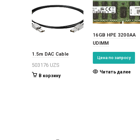
16GB HPE 3200AA
UDIMM
1.5m DAC Cable
Цена по запросу
503176
UZS
Читать далее
В корзину