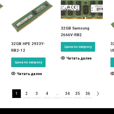
32GB Samsung
2666V-RB2
32GB HPE 2933Y-
3
Цена по запросу
RB2-12
U
Читать далее
Цена по запросу
Читать далее
1
2
3
4
…
34
35
36