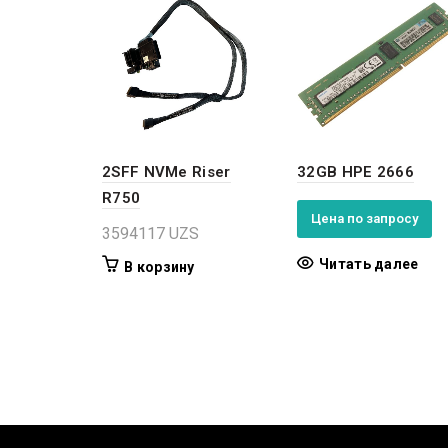
2SFF NVMe Riser
32GB HPE 2666
R750
Цена по запросу
3594117
UZS
Читать далее
В корзину