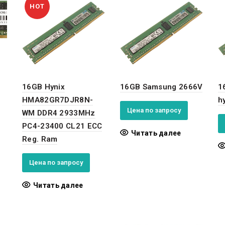
HOT
16GB Hynix
16GB Samsung 2666V
1
HMA82GR7DJR8N-
h
Цена по запросу
WM DDR4 2933MHz
PC4-23400 CL21 ECC
Читать далее
Reg. Ram
Цена по запросу
Читать далее