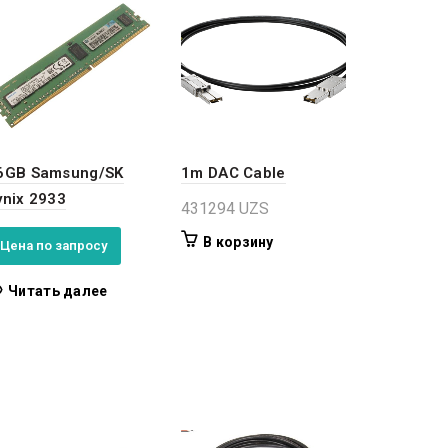
6GB Samsung/SK
1m DAC Cable
ynix 2933
431294
UZS
В корзину
Цена по запросу
Читать далее