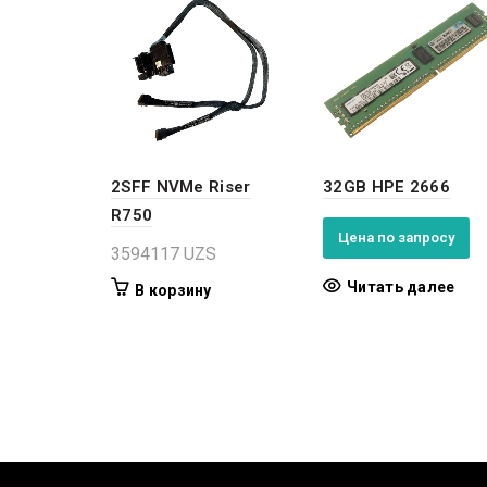
2SFF NVMe Riser
32GB HPE 2666
R750
Цена по запросу
3594117
UZS
Читать далее
В корзину