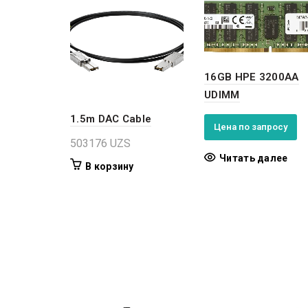
16GB HPE 3200AA
UDIMM
1.5m DAC Cable
Цена по запросу
503176
UZS
Читать далее
В корзину