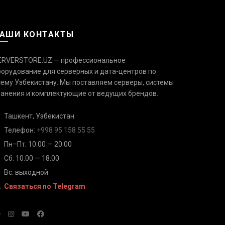
АШИ КОНТАКТЫ
ERVERSTORE.UZ — профессиональное
борудование для серверных и дата-центров по
сему Узбекистану. Мы поставляем серверы, системы
Связаться с нами
Ответим быстро — выберите
ранения и комплектующие от ведущих брендов.
удобный канал
Ташкент, Узбекистан
Телефон
Телефон:
+998 95 158 55 55
+998 95 158 55 55
Пн–Пт: 10:00 — 20:00
Сб: 10:00 — 18:00
Telegram
@serverstore_uz
Вс: выходной
Связаться по Telegram
WhatsApp
+998 95 158 55 55