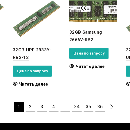
32GB Samsung
2666V-RB2
32GB HPE 2933Y-
3
Цена по запросу
RB2-12
U
Читать далее
Цена по запросу
Читать далее
1
2
3
4
…
34
35
36