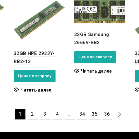
32GB Samsung
2666V-RB2
32GB HPE 2933Y-
3
Цена по запросу
RB2-12
U
Читать далее
Цена по запросу
Читать далее
1
2
3
4
…
34
35
36