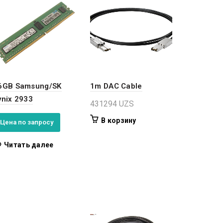
6GB Samsung/SK
1m DAC Cable
ynix 2933
431294
UZS
В корзину
Цена по запросу
Читать далее