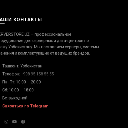
АШИ КОНТАКТЫ
ERVERSTORE.UZ — профессиональное
борудование для серверных и дата-центров по
сему Узбекистану. Мы поставляем серверы, системы
Связаться с нами
Ответим быстро — выберите
ранения и комплектующие от ведущих брендов.
удобный канал
Ташкент, Узбекистан
Телефон
Телефон:
+998 95 158 55 55
+998 95 158 55 55
Пн–Пт: 10:00 — 20:00
Сб: 10:00 — 18:00
Telegram
@serverstore_uz
Вс: выходной
Связаться по Telegram
WhatsApp
+998 95 158 55 55