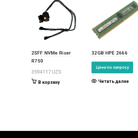
2SFF NVMe Riser
32GB HPE 2666
R750
Цена по запросу
3594117
UZS
Читать далее
В корзину