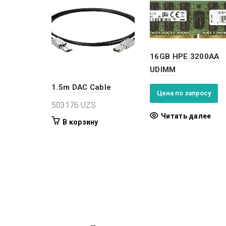
16GB HPE 3200AA
UDIMM
1.5m DAC Cable
Цена по запросу
503176
UZS
Читать далее
В корзину