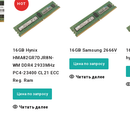
HOT
16GB Hynix
16GB Samsung 2666V
1
HMA82GR7DJR8N-
h
Цена по запросу
WM DDR4 2933MHz
PC4-23400 CL21 ECC
Читать далее
Reg. Ram
Цена по запросу
Читать далее