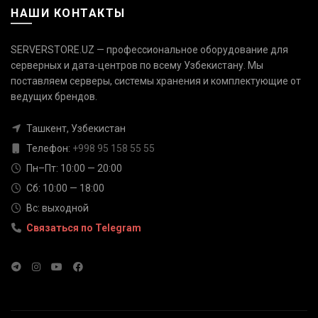
НАШИ КОНТАКТЫ
SERVERSTORE.UZ — профессиональное оборудование для
серверных и дата-центров по всему Узбекистану. Мы
поставляем серверы, системы хранения и комплектующие от
Связаться с нами
ведущих брендов.
Ответим быстро — выберите
удобный канал
Ташкент, Узбекистан
Телефон
Телефон:
+998 95 158 55 55
+998 95 158 55 55
Пн–Пт: 10:00 — 20:00
Сб: 10:00 — 18:00
Telegram
Вс: выходной
@serverstore_uz
Связаться по Telegram
WhatsApp
+998 95 158 55 55
Email
info@serverstore.uz