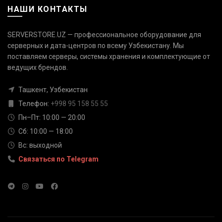
НАШИ КОНТАКТЫ
SERVERSTORE.UZ — профессиональное оборудование для
серверных и дата-центров по всему Узбекистану. Мы
поставляем серверы, системы хранения и комплектующие от
Связаться с нами
ведущих брендов.
Ответим быстро — выберите
удобный канал
Ташкент, Узбекистан
Телефон
Телефон:
+998 95 158 55 55
+998 95 158 55 55
Пн–Пт: 10:00 — 20:00
Сб: 10:00 — 18:00
Telegram
Вс: выходной
@serverstore_uz
Связаться по Telegram
WhatsApp
+998 95 158 55 55
Email
info@serverstore.uz