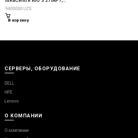
IdeaCentre AIO 3 27IAP7,
27″ FHD (1920×1080) IPS
9400000
UZS
250nits, i5-1240P, 8GB
RAM, 512GB SSD
В корзину
СЕРВЕРЫ, ОБОРУДОВАНИЕ
DELL
HPE
Lenovo
О КОМПАНИИ
О компании