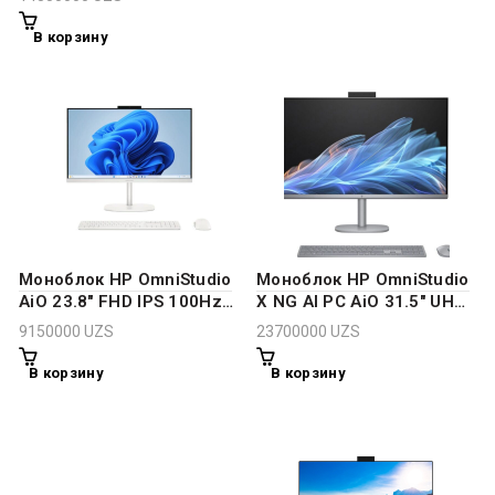
512Gb/ 27″ FHD IPS/ Intel
Iris Xe Graphics/ NoOS/
В корзину
RU)
Моноблок HP OmniStudio
Моноблок HP OmniStudio
AiO 23.8″ FHD IPS 100Hz
X NG AI PC AiO 31.5″ UHD
Core 5 120U 8GB DDR5
IPS Ultra 7 256V 16GB
9150000
UZS
23700000
UZS
512GB Cotton White
DDR5 1TB Intel Arc Meteor
Silver
В корзину
В корзину