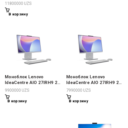
FHD IPS Core 7 240H
11800000
UZS
16GB 512GB Cloud Grey
В корзину
Моноблок Lenovo
Моноблок Lenovo
IdeaCentre AIO 27IRH9 27″
IdeaCentre AIO 27IRH9 27″
FHD IPS i5-13420H 16GB
FHD IPS i5-13420H 8GB
9900000
UZS
7990000
UZS
DDR5 512GB Cloud Grey
512GB Cloud Grey
В корзину
В корзину