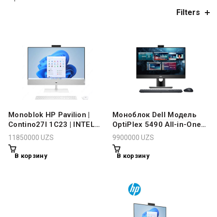
Filters
Monoblok HP Pavilion |
Mоноблок Dell Модель
Contino27I 1C23 | INTEL
OptiPlex 5490 All-in-One
i5-13400T (RAPTOR LAKE)
XCTO 23.8″ FHD
11850000
UZS
9900000
UZS
1.30GHz 10 CORES | RAM
1920×1080 IPS /10th
8GB (2x4GB)| SSD 512G
Generation Intel Core i5-
В корзину
В корзину
2280
10500T