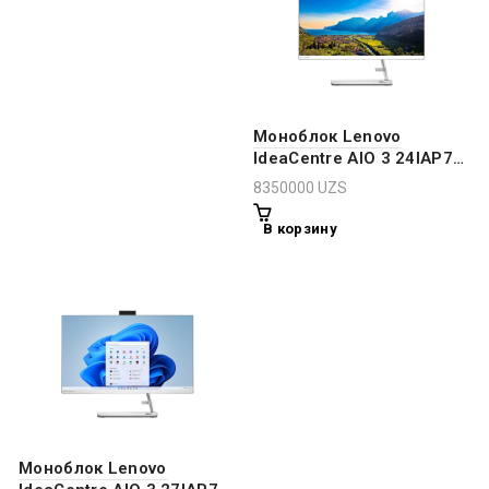
Моноблок Lenovo
IdeaCentre AIO 3 24IAP7
23.8″ FHD (1920×1080)
8350000
UZS
IPS 250nits i5-13420H
8GB DDR4 512GB SSD
В корзину
Моноблок Lenovo