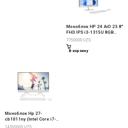
Моноблок HP 24 AiO 23.8″
FHD IPS i3-1315U 8GB
512GB Shell White
7750000
UZS
В корзину
Моноблок Hp 27-
cb1011ny (Intel Core i7-
1255U/ DDR4 8Gb/ SSD
14350000
UZS