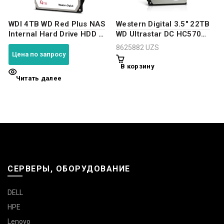
WDl 4TB WD Red Plus NAS
Western Digital 3.5″ 22TB
Internal Hard Drive HDD –
WD Ultrastar DC HC570
5400 RPM, SATA 6 Gb/s,
SAS 12Gb/s, 7200rpm,
8625882
UZS
CMR, 256 MB Cache, 3.5″ -
512MB, 0F48052,
Цена по запросу
WD40EFPX
512e/4Kn, CMR, Helium,
В корзину
Bulk WUH722222AL5204
Читать далее
СЕРВЕРЫ, ОБОРУДОВАНИЕ
DELL
HPE
Lenovo