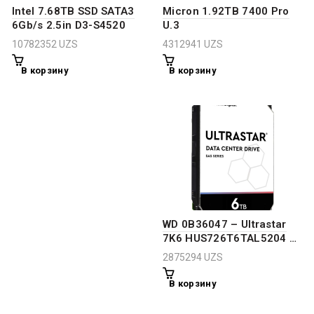
Intel 7.68TB SSD SATA3
Micron 1.92TB 7400 Pro
6Gb/s 2.5in D3-S4520
U.3
10782352
UZS
4312941
UZS
В корзину
В корзину
WD 0B36047 – Ultrastar
7K6 HUS726T6TAL5204 –
Hard Drive – 6 TB –
2875294
UZS
Internal – 3.5″ – SAS
12Gb/s – 7200 RPM –
В корзину
Buffer: 256 MB