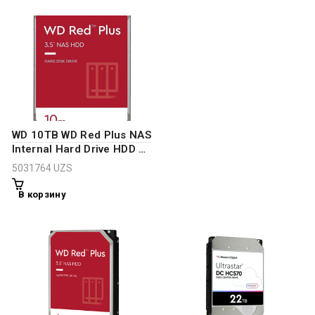
WD 10TB WD Red Plus NAS
Internal Hard Drive HDD –
7200 RPM, SATA 6 Gb/s,
5031764
UZS
CMR, 256 MB Cache, 3.5″
В корзину