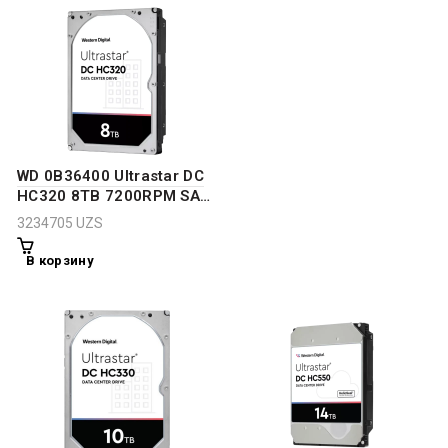
WD 0B36400 Ultrastar DC
HC320 8TB 7200RPM SAS
12Gbps 256MB Cache (SE
3234705
UZS
/ 512e) 3.5-Inch Internal
HDD
В корзину