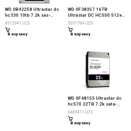
WD 0B42258 Ultrastar dc
WD 0F38357 16TB
hc330 10tb 7.2k sas-
Ultrastar DC HC550 512e
12gbps 512e se 3.5″ Hdd
SAS HDD
4312941
UZS
5031764
UZS
В корзину
В корзину
WD 0F48155 Ultrastar dc
hc570 22TB 7.2k sata-
6gbps se 3.5″ Hdd
6469411
UZS
В корзину