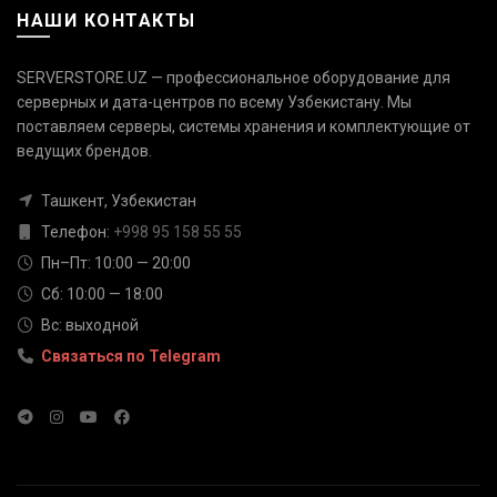
НАШИ КОНТАКТЫ
SERVERSTORE.UZ — профессиональное оборудование для
серверных и дата-центров по всему Узбекистану. Мы
поставляем серверы, системы хранения и комплектующие от
Связаться с нами
ведущих брендов.
Ответим быстро — выберите
удобный канал
Ташкент, Узбекистан
Телефон
Телефон:
+998 95 158 55 55
+998 95 158 55 55
Пн–Пт: 10:00 — 20:00
Сб: 10:00 — 18:00
Telegram
Вс: выходной
@serverstore_uz
Связаться по Telegram
WhatsApp
+998 95 158 55 55
Email
info@serverstore.uz