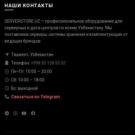
НАШИ КОНТАКТЫ
SERVERSTORE.UZ — профессиональное оборудование для
серверных и дата-центров по всему Узбекистану. Мы
поставляем серверы, системы хранения и комплектующие от
Связаться с нами
ведущих брендов.
Ответим быстро — выберите
удобный канал
Ташкент, Узбекистан
Телефон
Телефон:
+998 95 158 55 55
+998 95 158 55 55
Пн–Пт: 10:00 — 20:00
Сб: 10:00 — 18:00
Telegram
Вс: выходной
@serverstore_uz
Связаться по Telegram
WhatsApp
+998 95 158 55 55
Email
info@serverstore.uz