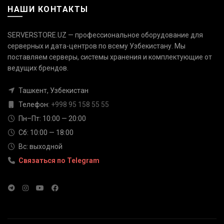
НАШИ КОНТАКТЫ
SERVERSTORE.UZ — профессиональное оборудование для
серверных и дата-центров по всему Узбекистану. Мы
поставляем серверы, системы хранения и комплектующие от
Связаться с нами
ведущих брендов.
Ответим быстро — выберите
удобный канал
Ташкент, Узбекистан
Телефон
Телефон:
+998 95 158 55 55
+998 95 158 55 55
Пн–Пт: 10:00 — 20:00
Сб: 10:00 — 18:00
Telegram
Вс: выходной
@serverstore_uz
Связаться по Telegram
WhatsApp
+998 95 158 55 55
Email
info@serverstore.uz