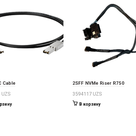
 Cable
2SFF NVMe Riser R750
4
UZS
3594117
UZS
рзину
В корзину