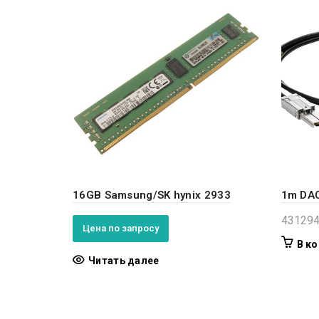
16GB Samsung/SK hynix 2933
1m DAC
43129
Цена по запросу
В ко
Читать далее