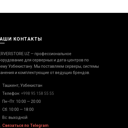
АШИ КОНТАКТЫ
ERVERSTORE.UZ — профессиональное
борудование для серверных и дата-центров по
сему Узбекистану. Мы поставляем серверы, системы
Связаться с нами
Ответим быстро — выберите
ранения и комплектующие от ведущих брендов.
удобный канал
Ташкент, Узбекистан
Телефон
Телефон:
+998 95 158 55 55
+998 95 158 55 55
Пн–Пт: 10:00 — 20:00
Сб: 10:00 — 18:00
Telegram
@serverstore_uz
Вс: выходной
Связаться по Telegram