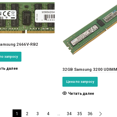
Samsung 2666V-RB2
по запросу
ать далее
32GB Samsung 3200 UDIM
Цена по запросу
Читать далее
1
2
3
4
…
34
35
36