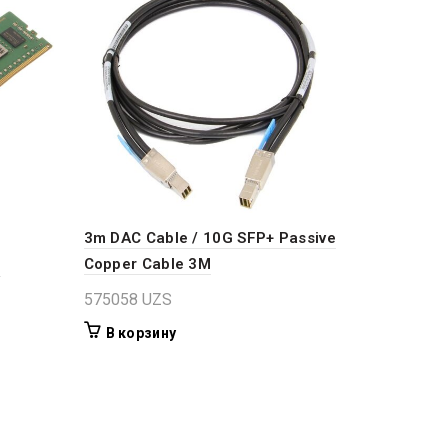
3m DAC Cable / 10G SFP+ Passive
Copper Cable 3M
M
575058
UZS
В корзину