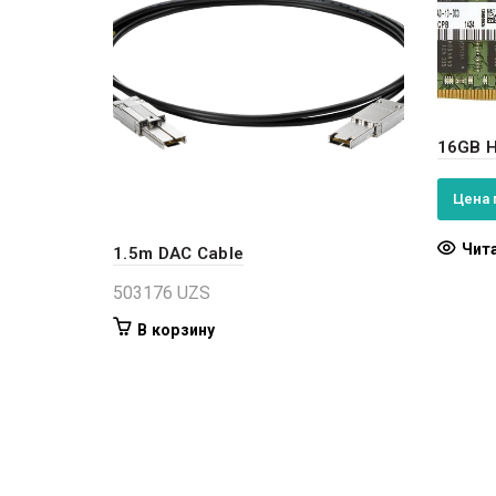
16GB 
Цена 
Чит
1.5m DAC Cable
503176
UZS
В корзину