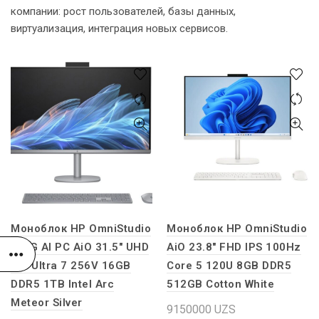
компании: рост пользователей, базы данных,
виртуализация, интеграция новых сервисов.
Моноблок HP OmniStudio
Моноблок HP OmniStudio
X NG AI PC AiO 31.5″ UHD
AiO 23.8″ FHD IPS 100Hz
IPS Ultra 7 256V 16GB
Core 5 120U 8GB DDR5
DDR5 1TB Intel Arc
512GB Cotton White
Meteor Silver
9150000
UZS