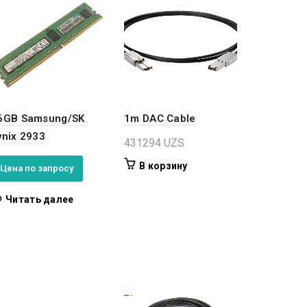
6GB Samsung/SK
1m DAC Cable
ynix 2933
431294
UZS
В корзину
Цена по запросу
Читать далее