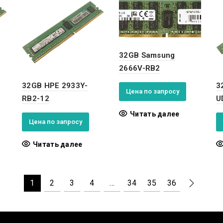
32GB Samsung
2666V-RB2
32GB HPE 2933Y-
3
Цена по запросу
RB2-12
U
Читать далее
Цена по запросу
Читать далее
1
2
3
4
…
34
35
36