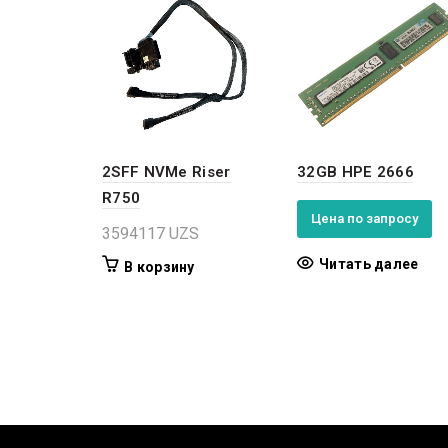
2SFF NVMe Riser
32GB HPE 2666
R750
Цена по запросу
3594117
UZS
Читать далее
В корзину