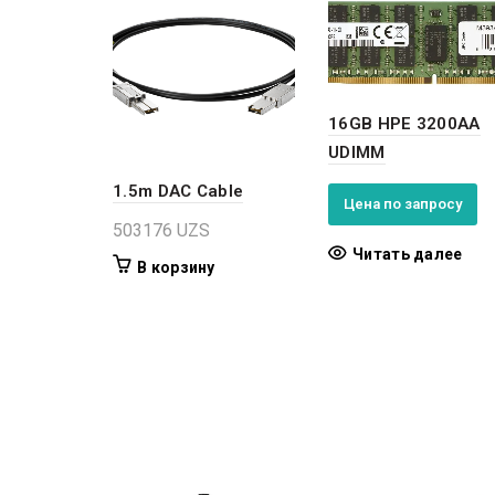
16GB HPE 3200AA
UDIMM
1.5m DAC Cable
Цена по запросу
503176
UZS
Читать далее
В корзину