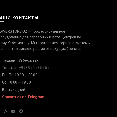
АШИ КОНТАКТЫ
ERVERSTORE.UZ — профессиональное
борудование для серверных и дата-центров по
сему Узбекистану. Мы поставляем серверы, системы
Связаться с нами
Ответим быстро — выберите
ранения и комплектующие от ведущих брендов.
удобный канал
Ташкент, Узбекистан
Телефон
Телефон:
+998 95 158 55 55
+998 95 158 55 55
Пн–Пт: 10:00 — 20:00
Сб: 10:00 — 18:00
Telegram
@serverstore_uz
Вс: выходной
Связаться по Telegram
WhatsApp
+998 95 158 55 55