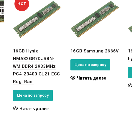
HOT
16GB Hynix
16GB Samsung 2666V
1
HMA82GR7DJR8N-
h
Цена по запросу
WM DDR4 2933MHz
PC4-23400 CL21 ECC
Читать далее
Reg. Ram
Цена по запросу
Читать далее