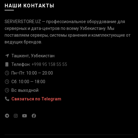
НАШИ КОНТАКТЫ
SERVERSTORE.UZ — профессиональное оборудование для
серверных и дата-центров по всему Узбекистану. Мы
поставляем серверы, системы хранения и комплектующие от
Связаться с нами
ведущих брендов.
Ответим быстро — выберите
удобный канал
Ташкент, Узбекистан
Телефон
Телефон:
+998 95 158 55 55
+998 95 158 55 55
Пн–Пт: 10:00 — 20:00
Сб: 10:00 — 18:00
Telegram
Вс: выходной
@serverstore_uz
Связаться по Telegram
WhatsApp
+998 95 158 55 55
Email
info@serverstore.uz