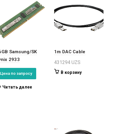
6GB Samsung/SK
1m DAC Cable
ynix 2933
431294
UZS
В корзину
Цена по запросу
Читать далее