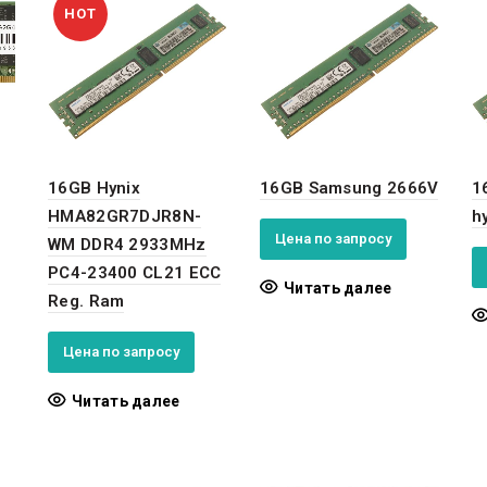
HOT
16GB Hynix
16GB Samsung 2666V
1
HMA82GR7DJR8N-
h
Цена по запросу
WM DDR4 2933MHz
PC4-23400 CL21 ECC
Читать далее
Reg. Ram
Цена по запросу
Читать далее