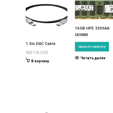
16GB HPE 3200AA
UDIMM
1.5m DAC Cable
Цена по запросу
503176
UZS
Читать далее
В корзину