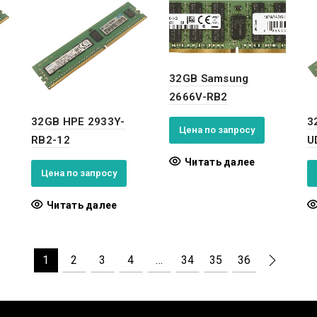
32GB Samsung
2666V-RB2
32GB HPE 2933Y-
3
Цена по запросу
RB2-12
U
Читать далее
Цена по запросу
Читать далее
1
2
3
4
…
34
35
36