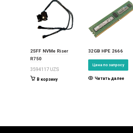
2SFF NVMe Riser
32GB HPE 2666
R750
Цена по запросу
3594117
UZS
Читать далее
В корзину