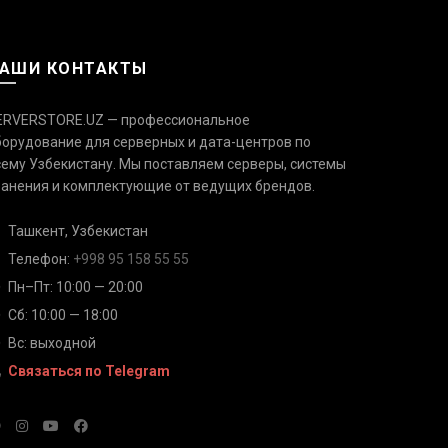
АШИ КОНТАКТЫ
ERVERSTORE.UZ — профессиональное
борудование для серверных и дата-центров по
сему Узбекистану. Мы поставляем серверы, системы
Связаться с нами
Ответим быстро — выберите
ранения и комплектующие от ведущих брендов.
удобный канал
Ташкент, Узбекистан
Телефон
Телефон:
+998 95 158 55 55
+998 95 158 55 55
Пн–Пт: 10:00 — 20:00
Сб: 10:00 — 18:00
Telegram
@serverstore_uz
Вс: выходной
Связаться по Telegram
WhatsApp
+998 95 158 55 55