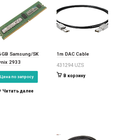
6GB Samsung/SK
1m DAC Cable
ynix 2933
431294
UZS
В корзину
Цена по запросу
Читать далее