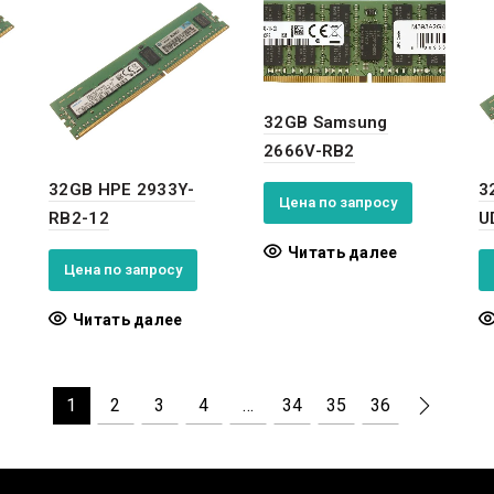
32GB Samsung
2666V-RB2
32GB HPE 2933Y-
3
Цена по запросу
RB2-12
U
Читать далее
Цена по запросу
Читать далее
1
2
3
4
…
34
35
36