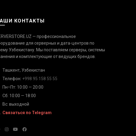
АШИ КОНТАКТЫ
ERVERSTORE.UZ — профессиональное
борудование для серверных и дата-центров по
сему Узбекистану. Мы поставляем серверы, системы
Связаться с нами
Ответим быстро — выберите
ранения и комплектующие от ведущих брендов.
удобный канал
Ташкент, Узбекистан
Телефон
Телефон:
+998 95 158 55 55
+998 95 158 55 55
Пн–Пт: 10:00 — 20:00
Сб: 10:00 — 18:00
Telegram
@serverstore_uz
Вс: выходной
Связаться по Telegram
WhatsApp
+998 95 158 55 55