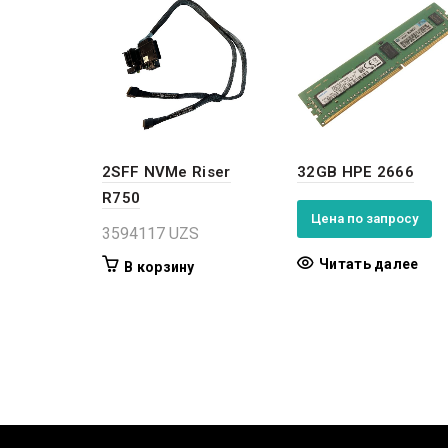
2SFF NVMe Riser
32GB HPE 2666
R750
Цена по запросу
3594117
UZS
Читать далее
В корзину