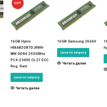
HOT
16GB Hynix
16GB Samsung 2666V
1
HMA82GR7DJR8N-
h
Цена по запросу
WM DDR4 2933MHz
PC4-23400 CL21 ECC
Читать далее
Reg. Ram
Цена по запросу
Читать далее