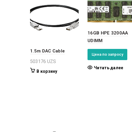
16GB HPE 3200AA
UDIMM
1.5m DAC Cable
Цена по запросу
503176
UZS
Читать далее
В корзину