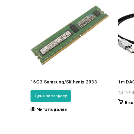
16GB Samsung/SK hynix 2933
1m DAC
43129
Цена по запросу
В ко
Читать далее