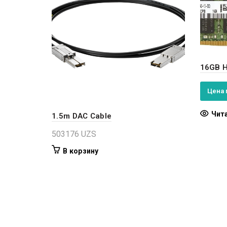
16GB 
Цена 
Чит
1.5m DAC Cable
503176
UZS
В корзину