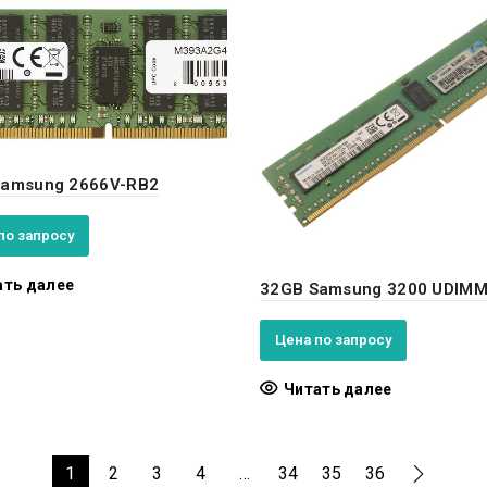
Samsung 2666V-RB2
по запросу
ать далее
32GB Samsung 3200 UDIM
Цена по запросу
Читать далее
1
2
3
4
…
34
35
36