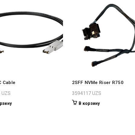
 Cable
2SFF NVMe Riser R750
4
UZS
3594117
UZS
рзину
В корзину