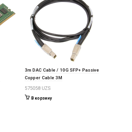
3m DAC Cable / 10G SFP+ Passive
Copper Cable 3M
M
575058
UZS
В корзину