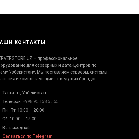
АШИ КОНТАКТЫ
ERVERSTORE.UZ — профессиональное
борудование для серверных и дата-центров по
сему Узбекистану. Мы поставляем серверы, системы
Связаться с нами
Ответим быстро — выберите
ранения и комплектующие от ведущих брендов.
удобный канал
Ташкент, Узбекистан
Телефон
Телефон:
+998 95 158 55 55
+998 95 158 55 55
Пн–Пт: 10:00 — 20:00
Сб: 10:00 — 18:00
Telegram
@serverstore_uz
Вс: выходной
Связаться по Telegram